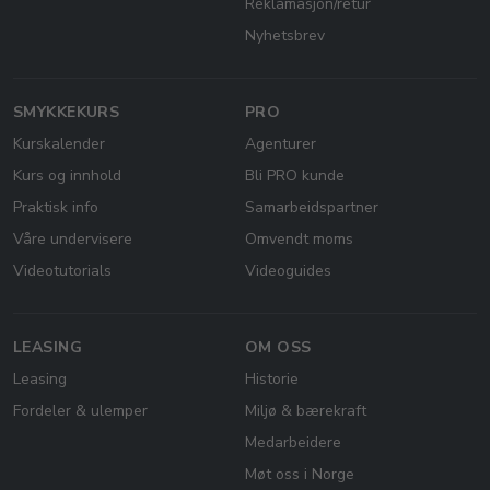
Reklamasjon/retur
Nyhetsbrev
SMYKKEKURS
PRO
Kurskalender
Agenturer
Kurs og innhold
Bli PRO kunde
Praktisk info
Samarbeidspartner
Våre undervisere
Omvendt moms
Videotutorials
Videoguides
LEASING
OM OSS
Leasing
Historie
Fordeler & ulemper
Miljø & bærekraft
Medarbeidere
Møt oss i Norge