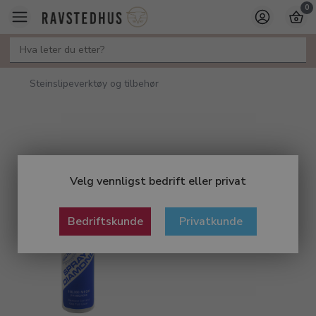
0
Steinslipeverktøy og tilbehør
Velg vennligst bedrift eller privat
Bedriftskunde
Privatkunde