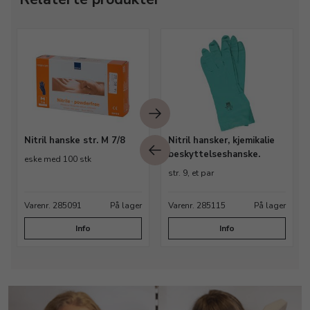
Nitril hanske str. M 7/8
Nitril hansker, kjemikalie
beskyttelseshanske.
eske med 100 stk
str. 9, et par
Varenr. 285091
På lager
Varenr. 285115
På lager
Info
Info