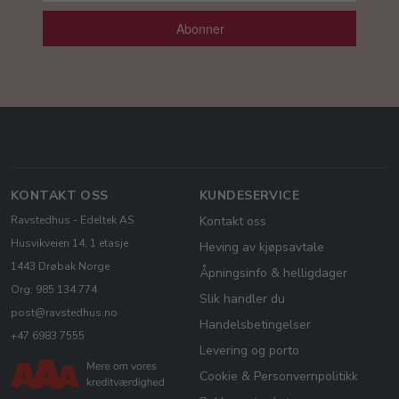
Abonner
KONTAKT OSS
KUNDESERVICE
Ravstedhus - Edeltek AS
Kontakt oss
Husvikveien 14, 1 etasje
Heving av kjøpsavtale
1443 Drøbak Norge
Åpningsinfo & helligdager
Org: 985 134 774
Slik handler du
post@ravstedhus.no
Handelsbetingelser
+47 6983 7555
Levering og porto
Cookie & Personvernpolitikk