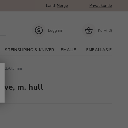
Land:
Norge
Privat kunde
Logg inn
Kurv( 0)
STEINSLIPING & KNIVER
EMALJE
EMBALLASJE
k, 22x0,3 mm
ive, m. hull