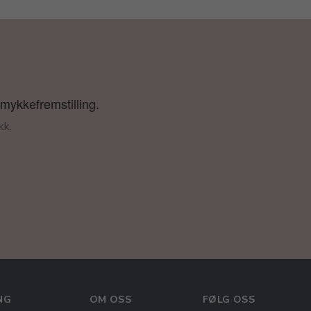
smykkefremstilling.
kk.
NG
OM OSS
FØLG OSS