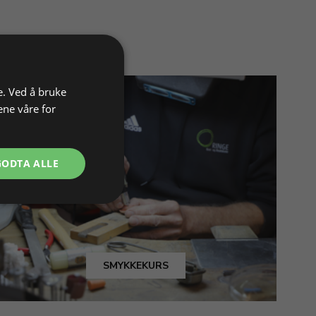
e. Ved å bruke
ene våre for
GODTA ALLE
SMYKKEKURS