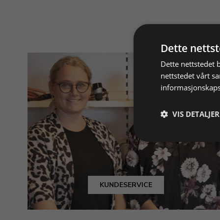
Dette netts
Dette nettstedet 
nettstedet vårt s
informasjonskaps
VIS DETALJER
KUNDESERVICE