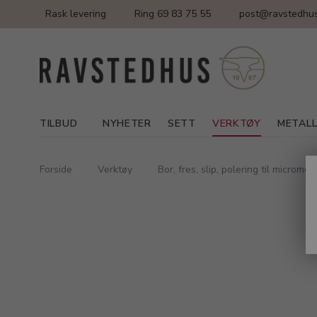
Rask levering
Ring 69 83 75 55
post@ravstedhus
TILBUD
NYHETER
SETT
VERKTØY
METAL
Forside
Verktøy
Bor, fres, slip, polering til micromot