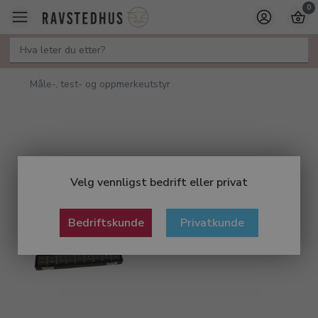
0
Måle-, test- og oppmerkeutstyr
Velg vennligst bedrift eller privat
Bedriftskunde
Privatkunde