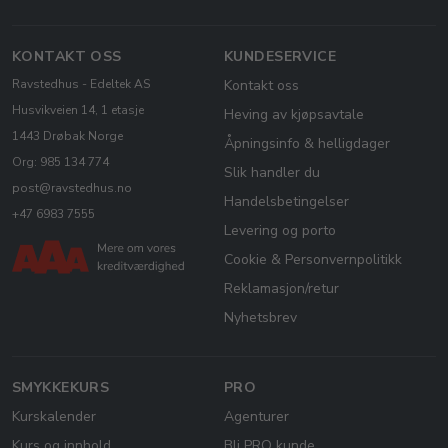
KONTAKT OSS
KUNDESERVICE
Ravstedhus - Edeltek AS
Kontakt oss
Husvikveien 14, 1 etasje
Heving av kjøpsavtale
1443 Drøbak Norge
Åpningsinfo & helligdager
Org: 985 134 774
Slik handler du
post@ravstedhus.no
Handelsbetingelser
+47 6983 7555
Levering og porto
Cookie & Personvernpolitikk
Reklamasjon/retur
Nyhetsbrev
SMYKKEKURS
PRO
Kurskalender
Agenturer
Kurs og innhold
Bli PRO kunde