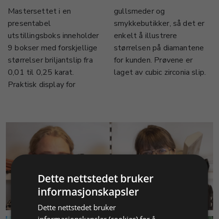
Mastersettet i en
gullsmeder og
presentabel
smykkebutikker, så det er
utstillingsboks inneholder
enkelt å illustrere
9 bokser med forskjellige
størrelsen på diamantene
størrelser briljantslip fra
for kunden. Prøvene er
0,01 til 0,25 karat.
laget av cubic zirconia slip.
Praktisk display for
Dette nettstedet bruker
informasjonskapsler
KUNDESERVICE
Dette nettstedet bruker