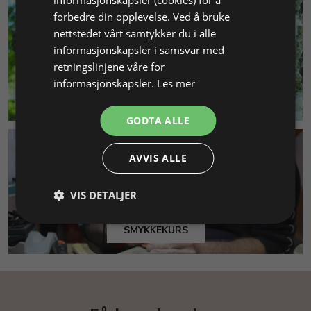
informasjonskapsler (cookies) for å
forbedre din opplevelse. Ved å bruke
nettstedet vårt samtykker du i alle
informasjonskapsler i samsvar med
retningslinjene våre for
informasjonskapsler.
Les mer
MILJØ & BÆREKRAFT
GODTA ALLE
AVVIS ALLE
VIS DETALJER
SMYKKEKURS