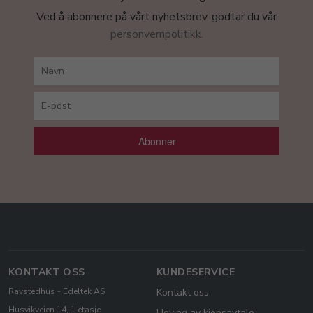
Ved å abonnere på vårt nyhetsbrev, godtar du vår
personvernpolitikk.
Abonner
KONTAKT OSS
KUNDESERVICE
Ravstedhus - Edeltek AS
Kontakt oss
Husvikveien 14, 1 etasje
Heving av kjøpsavtale