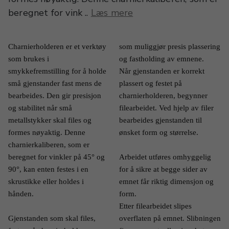
beregnet for vink ..
Læs mere
Charnierholderen er et verktøy 
som muliggjør presis plassering 
som brukes i 
og fastholding av emnene.
smykkefremstilling for å holde 
Når gjenstanden er korrekt 
små gjenstander fast mens de 
plassert og festet på 
bearbeides. Den gir presisjon 
charnierholderen, begynner 
og stabilitet når små 
filearbeidet. Ved hjelp av filer 
metallstykker skal files og 
bearbeides gjenstanden til 
formes nøyaktig. Denne 
ønsket form og størrelse.
charnierkaliberen, som er 
beregnet for vinkler på 45° og 
Arbeidet utføres omhyggelig 
90°, kan enten festes i en 
for å sikre at begge sider av 
skrustikke eller holdes i 
emnet får riktig dimensjon og 
hånden.
form.
Etter filearbeidet slipes 
Gjenstanden som skal files, 
overflaten på emnet. Slibningen 