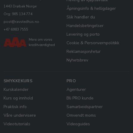
1443 Drøbak Norge
Åpningsinfo & helligdager
Org: 985 134 774
Slik handler du
post@ravstedhus.no
Handelsbetingelser
+47 6983 7555
Levering og porto
Cookie & Personvernpolitikk
Reklamasjon/retur
Nyhetsbrev
SMYKKEKURS
PRO
Kurskalender
Agenturer
Kurs og innhold
Bli PRO kunde
Praktisk info
Samarbeidspartner
Våre undervisere
Omvendt moms
Videotutorials
Videoguides