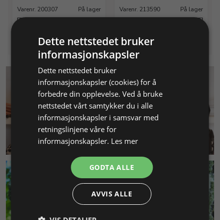
Varenr. 200307
På lager
Varenr. 213590
På lager
Info
Info
Dette nettstedet bruker
informasjonskapsler
Dette nettstedet bruker
informasjonskapsler (cookies) for å
forbedre din opplevelse. Ved å bruke
nettstedet vårt samtykker du i alle
informasjonskapsler i samsvar med
retningslinjene våre for
KUNDESERVICE
informasjonskapsler.
Les mer
GODTA ALLE
AVVIS ALLE
VIS DETALJER