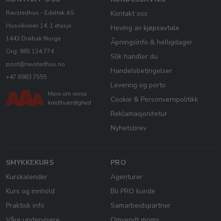
Ravstedhus - Edeltek AS
Kontakt oss
Husvikveien 14, 1 etasje
Heving av kjøpsavtale
1443 Drøbak Norge
Åpningsinfo & helligdager
Org: 985 134 774
Slik handler du
post@ravstedhus.no
Handelsbetingelser
+47 6983 7555
Levering og porto
Cookie & Personvernpolitikk
Reklamasjon/retur
Nyhetsbrev
SMYKKEKURS
PRO
Kurskalender
Agenturer
Kurs og innhold
Bli PRO kunde
Praktisk info
Samarbeidspartner
Våre undervisere
Omvendt moms