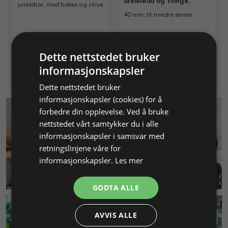
dreieledd og tvinge.
justerbar, med bakke og skive
40 mm, til mindre emner
Varenr. 200307
På lager
Varenr. 213590
På lager
Dette nettstedet bruker
Info
Info
informasjonskapsler
Dette nettstedet bruker
informasjonskapsler (cookies) for å
forbedre din opplevelse. Ved å bruke
nettstedet vårt samtykker du i alle
informasjonskapsler i samsvar med
retningslinjene våre for
informasjonskapsler.
Les mer
KUNDESERVICE
GODTA ALLE
AVVIS ALLE