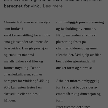
beregnet for vink ..
Læs mere
Charnierholderen er et verktøy 
som muliggjør presis plassering 
som brukes i 
og fastholding av emnene.
smykkefremstilling for å holde 
Når gjenstanden er korrekt 
små gjenstander fast mens de 
plassert og festet på 
bearbeides. Den gir presisjon 
charnierholderen, begynner 
og stabilitet når små 
filearbeidet. Ved hjelp av filer 
metallstykker skal files og 
bearbeides gjenstanden til 
formes nøyaktig. Denne 
ønsket form og størrelse.
charnierkaliberen, som er 
beregnet for vinkler på 45° og 
Arbeidet utføres omhyggelig 
90°, kan enten festes i en 
for å sikre at begge sider av 
skrustikke eller holdes i 
emnet får riktig dimensjon og 
hånden.
form.
Etter filearbeidet slipes 