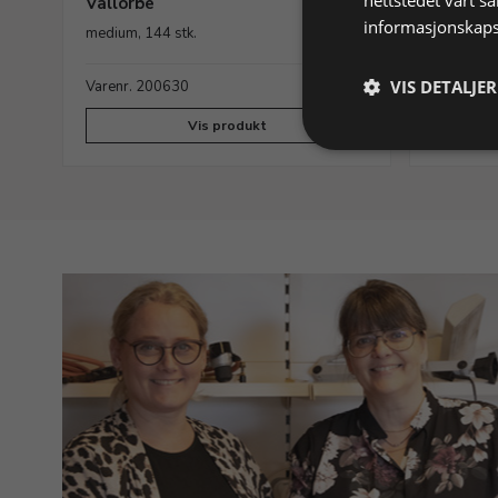
Vallorbe
Vallorb
informasjonskaps
medium, 144 stk.
medium, 1
VIS DETALJER
ager
Varenr. 200630
På lager
Varenr. 
Vis produkt