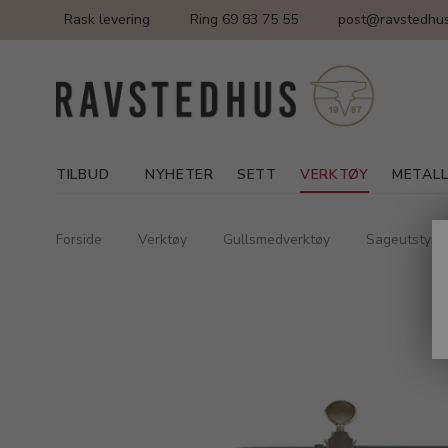
Rask levering
Ring 69 83 75 55
post@ravstedhus
TILBUD
NYHETER
SETT
VERKTØY
METAL
Forside
Verktøy
Gullsmedverktøy
Sageutstyr