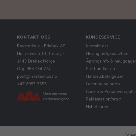
KONTAKT OSS
KUNDESERVICE
Ravstedhus - Edeltek AS
Kontakt oss
Husvikveien 14, 1 etasje
Heving av kjøpsavtale
1443 Drøbak Norge
Åpningsinfo & helligdage
Org: 985 134 774
Slik handler du
post@ravstedhus.no
Handelsbetingelser
+47 6983 7555
Levering og porto
Cookie & Personvernpolit
Reklamasjon/retur
Nyhetsbrev
Copyr