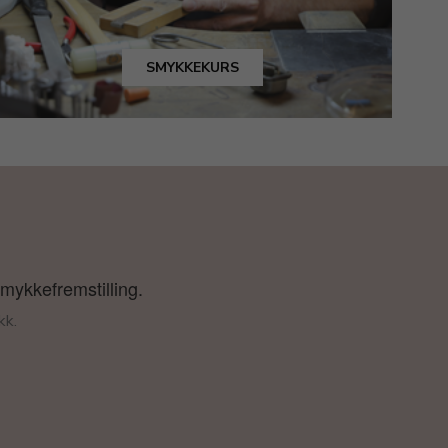
SMYKKEKURS
smykkefremstilling.
kk.