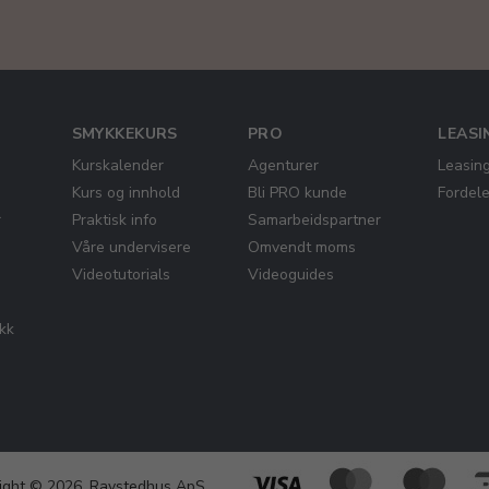
SMYKKEKURS
PRO
LEASI
Kurskalender
Agenturer
Leasin
Kurs og innhold
Bli PRO kunde
Fordel
r
Praktisk info
Samarbeidspartner
Våre undervisere
Omvendt moms
Videotutorials
Videoguides
ikk
ight © 2026, Ravstedhus ApS