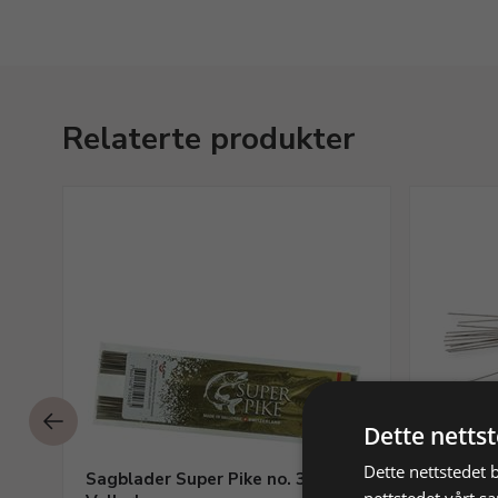
Relaterte produkter
Dette netts
Dette nettstedet 
Sagblader Super Pike no. 3/0
Sagblad
nettstedet vårt s