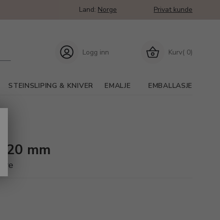
Land:
Norge
Privat kunde
Logg inn
Kurv( 0)
STEINSLIPING & KNIVER
EMALJE
EMBALLASJE
 120 mm
kive