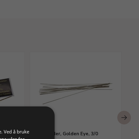
e. Ved å bruke
0
Sagblader, Golden Eye, 3/0
Te
ene våre for