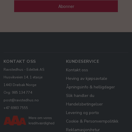
Abonner
KONTAKT OSS
KUNDESERVICE
Ravstedhus - Edeltek AS
Kontakt oss
Husvikveien 14, 1 etasje
Heving av kjøpsavtale
1443 Drøbak Norge
Åpningsinfo & helligdager
Org: 985 134 774
Slik handler du
post@ravstedhus.no
Handelsbetingelser
+47 6983 7555
Levering og porto
Cookie & Personvernpolitikk
Reklamasjon/retur