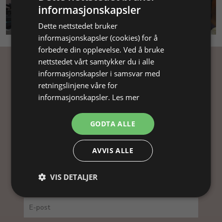
informasjonskapsler
SMYKKEKURS
Dette nettstedet bruker
informasjonskapsler (cookies) for å
forbedre din opplevelse. Ved å bruke
nettstedet vårt samtykker du i alle
informasjonskapsler i samsvar med
Få inspirasjon
retningslinjene våre for
informasjonskapsler.
Les mer
Abonner på nyhetsbrevet vårt og få
inspirasjon, gode tilbud og tips til din
GODTA ALLE
smykkefremstilling.
Ved å abonnere på vårt nyhetsbrev, godtar du vår
AVVIS ALLE
personvernpolitikk.
VIS DETALJER