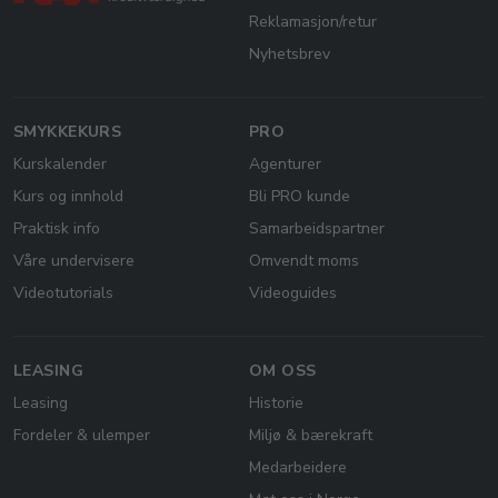
Reklamasjon/retur
Nyhetsbrev
SMYKKEKURS
PRO
Kurskalender
Agenturer
Kurs og innhold
Bli PRO kunde
Praktisk info
Samarbeidspartner
Våre undervisere
Omvendt moms
Videotutorials
Videoguides
LEASING
OM OSS
Leasing
Historie
Fordeler & ulemper
Miljø & bærekraft
Medarbeidere