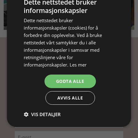
Dette nettstedet bruker
informasjonskapsler
SMYKKEKURS
Dette nettstedet bruker
informasjonskapsler (cookies) for å
forbedre din opplevelse. Ved å bruke
nettstedet vårt samtykker du i alle
informasjonskapsler i samsvar med
Få inspirasjon
retningslinjene våre for
informasjonskapsler.
Les mer
Abonner på nyhetsbrevet vårt og få
inspirasjon, gode tilbud og tips til din
GODTA ALLE
smykkefremstilling.
Ved å abonnere på vårt nyhetsbrev, godtar du vår
AVVIS ALLE
personvernpolitikk.
VIS DETALJER