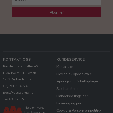
Abonner
KONTAKT OSS
KUNDESERVICE
Ravstedhus - Edeltek AS
Kontakt oss
Husvikveien 14, 1 etasje
Heving av kjøpsavtale
1443 Drøbak Norge
Åpningsinfo & helligdager
Org: 985 134 774
Slik handler du
post@ravstedhus.no
Handelsbetingelser
+47 6983 7555
Levering og porto
Cookie & Personvernpolitikk