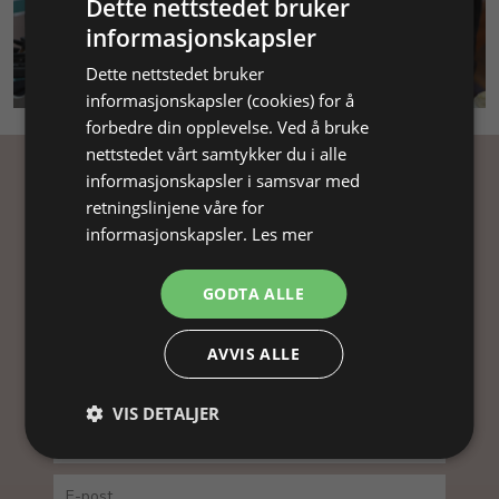
Dette nettstedet bruker
informasjonskapsler
SMYKKEKURS
Dette nettstedet bruker
informasjonskapsler (cookies) for å
forbedre din opplevelse. Ved å bruke
nettstedet vårt samtykker du i alle
informasjonskapsler i samsvar med
Få inspirasjon
retningslinjene våre for
informasjonskapsler.
Les mer
Abonner på nyhetsbrevet vårt og få
inspirasjon, gode tilbud og tips til din
GODTA ALLE
smykkefremstilling.
Ved å abonnere på vårt nyhetsbrev, godtar du vår
AVVIS ALLE
personvernpolitikk.
VIS DETALJER