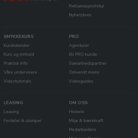
Reklamasjon/retur
Nyhetsbrev
SMYKKEKURS
PRO
Kurskalender
Agenturer
Kurs og innhold
Bli PRO kunde
Praktisk info
Samarbeidspartner
Våre undervisere
Omvendt moms
Videotutorials
Videoguides
LEASING
OM OSS
Leasing
Historie
Fordeler & ulemper
Miljø & bærekraft
Medarbeidere