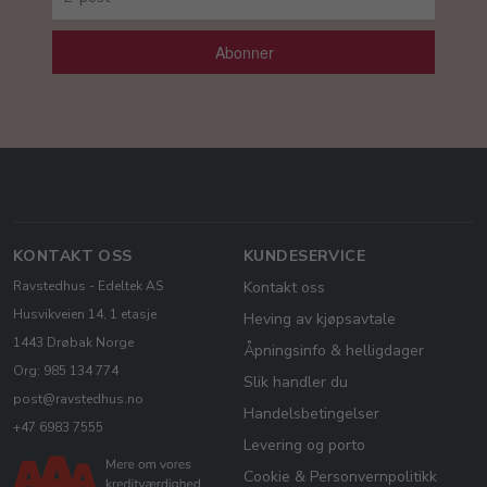
Abonner
KONTAKT OSS
KUNDESERVICE
Ravstedhus - Edeltek AS
Kontakt oss
Husvikveien 14, 1 etasje
Heving av kjøpsavtale
1443 Drøbak Norge
Åpningsinfo & helligdager
Org: 985 134 774
Slik handler du
post@ravstedhus.no
Handelsbetingelser
+47 6983 7555
Levering og porto
Cookie & Personvernpolitikk