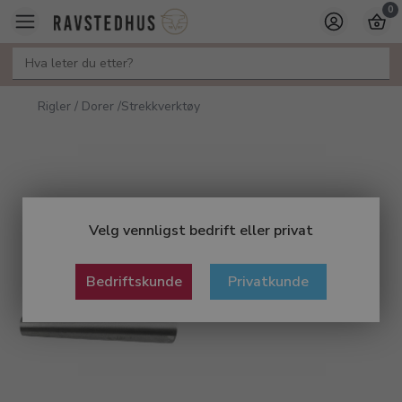
0
Rigler / Dorer /Strekkverktøy
Velg vennligst bedrift eller privat
Bedriftskunde
Privatkunde