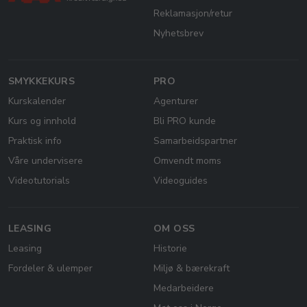
Reklamasjon/retur
Nyhetsbrev
SMYKKEKURS
PRO
Kurskalender
Agenturer
Kurs og innhold
Bli PRO kunde
Praktisk info
Samarbeidspartner
Våre undervisere
Omvendt moms
Videotutorials
Videoguides
LEASING
OM OSS
Leasing
Historie
Fordeler & ulemper
Miljø & bærekraft
Medarbeidere