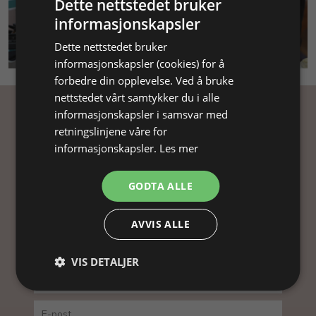
Dette nettstedet bruker
informasjonskapsler
SMYKKEKURS
Dette nettstedet bruker
informasjonskapsler (cookies) for å
forbedre din opplevelse. Ved å bruke
nettstedet vårt samtykker du i alle
informasjonskapsler i samsvar med
Få inspirasjon
retningslinjene våre for
informasjonskapsler.
Les mer
Abonner på nyhetsbrevet vårt og få
inspirasjon, gode tilbud og tips til din
GODTA ALLE
smykkefremstilling.
Ved å abonnere på vårt nyhetsbrev, godtar du vår
AVVIS ALLE
personvernpolitikk.
VIS DETALJER