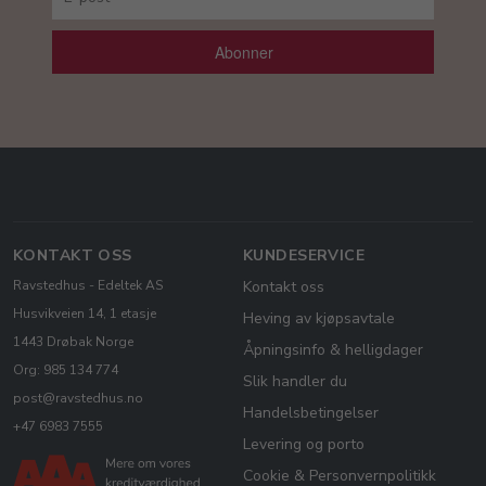
Abonner
KONTAKT OSS
KUNDESERVICE
Ravstedhus - Edeltek AS
Kontakt oss
Husvikveien 14, 1 etasje
Heving av kjøpsavtale
1443 Drøbak Norge
Åpningsinfo & helligdager
Org: 985 134 774
Slik handler du
post@ravstedhus.no
Handelsbetingelser
+47 6983 7555
Levering og porto
Cookie & Personvernpolitikk