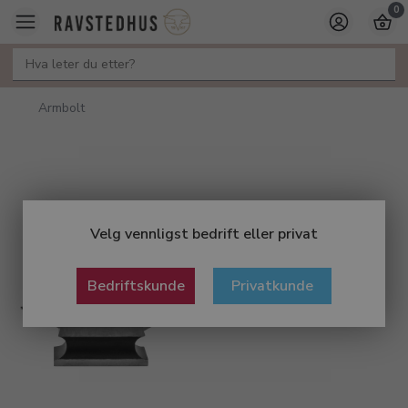
0
Armbolt
Velg vennligst bedrift eller privat
Bedriftskunde
Privatkunde