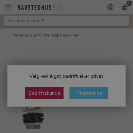
0
Reservedeler til steinslipemaskiner
Velg vennligst bedrift eller privat
Bedriftskunde
Privatkunde