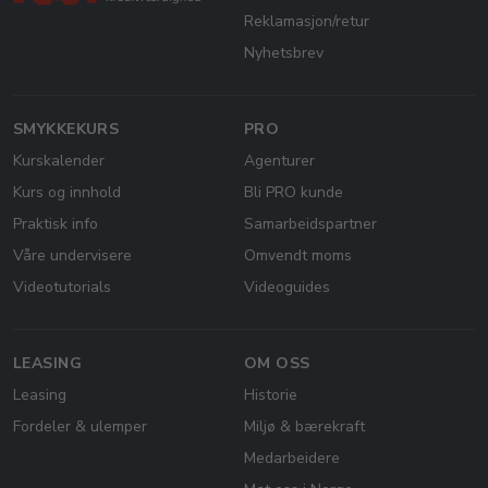
Reklamasjon/retur
Nyhetsbrev
SMYKKEKURS
PRO
Kurskalender
Agenturer
Kurs og innhold
Bli PRO kunde
Praktisk info
Samarbeidspartner
Våre undervisere
Omvendt moms
Videotutorials
Videoguides
LEASING
OM OSS
Leasing
Historie
Fordeler & ulemper
Miljø & bærekraft
Medarbeidere