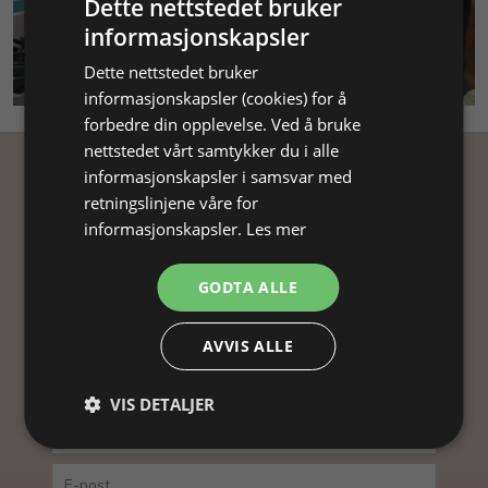
Dette nettstedet bruker
informasjonskapsler
SMYKKEKURS
Dette nettstedet bruker
informasjonskapsler (cookies) for å
forbedre din opplevelse. Ved å bruke
nettstedet vårt samtykker du i alle
informasjonskapsler i samsvar med
Få inspirasjon
retningslinjene våre for
informasjonskapsler.
Les mer
Abonner på nyhetsbrevet vårt og få
inspirasjon, gode tilbud og tips til din
GODTA ALLE
smykkefremstilling.
Ved å abonnere på vårt nyhetsbrev, godtar du vår
AVVIS ALLE
personvernpolitikk.
VIS DETALJER