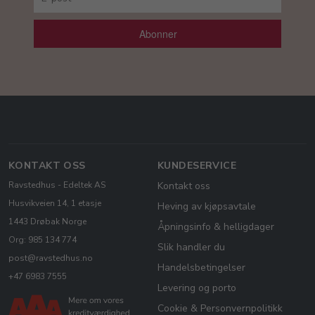
Abonner
KONTAKT OSS
KUNDESERVICE
Ravstedhus - Edeltek AS
Kontakt oss
Husvikveien 14, 1 etasje
Heving av kjøpsavtale
1443 Drøbak Norge
Åpningsinfo & helligdager
Org: 985 134 774
Slik handler du
post@ravstedhus.no
Handelsbetingelser
+47 6983 7555
Levering og porto
Cookie & Personvernpolitikk