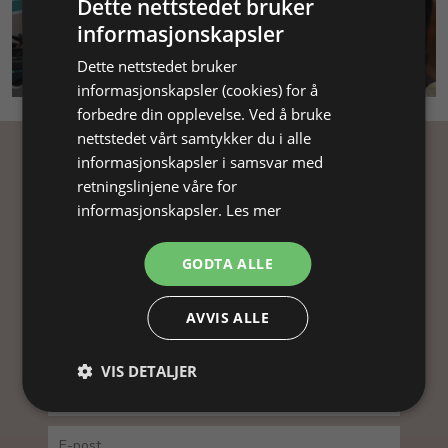
Dette nettstedet bruker
informasjonskapsler
SMYKKEKURS
Dette nettstedet bruker
informasjonskapsler (cookies) for å
forbedre din opplevelse. Ved å bruke
nettstedet vårt samtykker du i alle
informasjonskapsler i samsvar med
Få inspirasjon
retningslinjene våre for
informasjonskapsler.
Les mer
Abonner på nyhetsbrevet vårt og få
inspirasjon, gode tilbud og tips til din
GODTA ALLE
smykkefremstilling.
Ved å abonnere på vårt nyhetsbrev, godtar du vår
AVVIS ALLE
personvernpolitikk.
VIS DETALJER