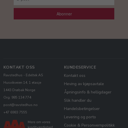
Abonner
KONTAKT OSS
KUNDESERVICE
Ravstedhus - Edeltek AS
Kontakt oss
Husvikveien 14, 1 etasje
Heving av kjøpsavtale
1443 Drøbak Norge
Åpningsinfo & helligdager
Org: 985 134 774
Slik handler du
post@ravstedhus.no
Handelsbetingelser
+47 6983 7555
Levering og porto
Cookie & Personvernpolitikk