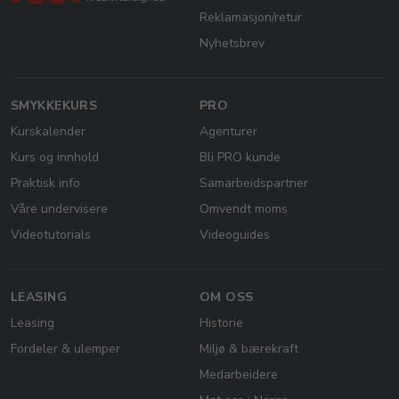
Reklamasjon/retur
Nyhetsbrev
SMYKKEKURS
PRO
Kurskalender
Agenturer
Kurs og innhold
Bli PRO kunde
Praktisk info
Samarbeidspartner
Våre undervisere
Omvendt moms
Videotutorials
Videoguides
LEASING
OM OSS
Leasing
Historie
Fordeler & ulemper
Miljø & bærekraft
Medarbeidere