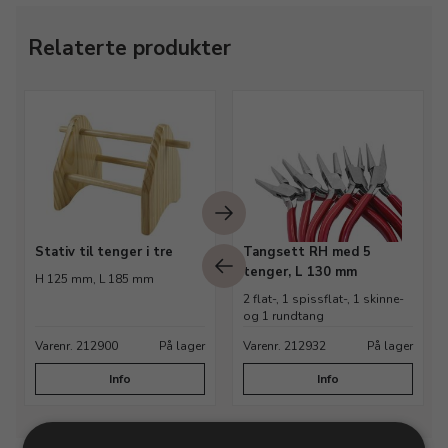
Relaterte produkter
Stativ til tenger i tre
Tangsett RH med 5
tenger, L 130 mm
H 125 mm, L 185 mm
2 flat-, 1 spissflat-, 1 skinne-
og 1 rundtang
Varenr. 212900
På lager
Varenr. 212932
På lager
Info
Info