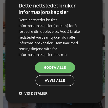
Dette nettstedet bruker
informasjonskapsler
Dette nettstedet bruker
informasjonskapsler (cookies) for å
forbedre din opplevelse. Ved å bruke
nettstedet vårt samtykker du i alle
KUNDESERVICE
informasjonskapsler i samsvar med
retningslinjene våre for
informasjonskapsler.
Les mer
GODTA ALLE
AVVIS ALLE
MILJØ & BÆREKRAFT
VIS DETALJER