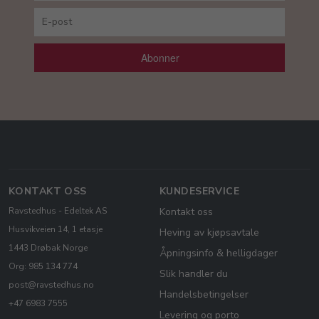
Abonner
KONTAKT OSS
KUNDESERVICE
Ravstedhus - Edeltek AS
Kontakt oss
Husvikveien 14, 1 etasje
Heving av kjøpsavtale
1443 Drøbak Norge
Åpningsinfo & helligdager
Org: 985 134 774
Slik handler du
post@ravstedhus.no
Handelsbetingelser
+47 6983 7555
Levering og porto