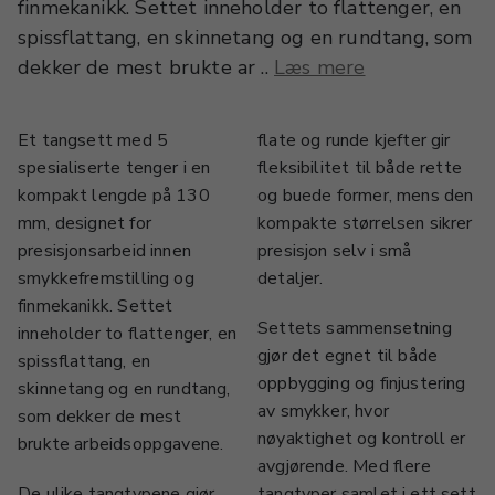
finmekanikk. Settet inneholder to flattenger, en
spissflattang, en skinnetang og en rundtang, som
dekker de mest brukte ar ..
Læs mere
Et tangsett med 5
flate og runde kjefter gir
spesialiserte tenger i en
fleksibilitet til både rette
kompakt lengde på 130
og buede former, mens den
mm, designet for
kompakte størrelsen sikrer
presisjonsarbeid innen
presisjon selv i små
smykkefremstilling og
detaljer.
finmekanikk. Settet
Settets sammensetning
inneholder to flattenger, en
gjør det egnet til både
spissflattang, en
oppbygging og finjustering
skinnetang og en rundtang,
av smykker, hvor
som dekker de mest
nøyaktighet og kontroll er
brukte arbeidsoppgavene.
avgjørende. Med flere
De ulike tangtypene gjør
tangtyper samlet i ett sett