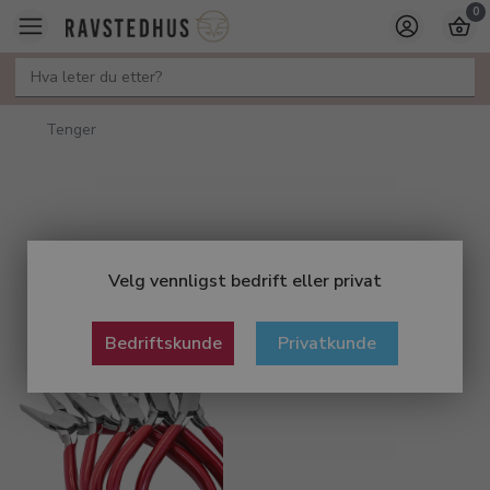
0
Tenger
Velg vennligst bedrift eller privat
Bedriftskunde
Privatkunde