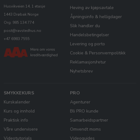
Husvikveien 14, 1 etasje
Heving av kjøpsavtale
1443 Drøbak Norge
Åpningsinfo & helligdager
Org: 985 134 774
Slik handler du
post@ravstedhus.no
Handelsbetingelser
+47 6983 7555
Levering og porto
Cookie & Personvernpolitikk
Reklamasjon/retur
Nyhetsbrev
SMYKKEKURS
PRO
Kurskalender
Agenturer
Kurs og innhold
Bli PRO kunde
Praktisk info
Samarbeidspartner
Våre undervisere
Omvendt moms
Videotutorials
Videoguides