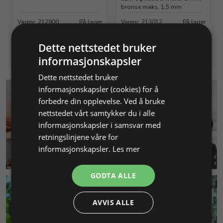
bronse maks. 1,5 mm
Varenr. 212900
På lager
Varenr. 213012
På lager
Info
Info
Dette nettstedet bruker
informasjonskapsler
Dette nettstedet bruker
informasjonskapsler (cookies) for å
forbedre din opplevelse. Ved å bruke
nettstedet vårt samtykker du i alle
informasjonskapsler i samsvar med
retningslinjene våre for
informasjonskapsler.
Les mer
KUNDESERVICE
GODTA ALLE
AVVIS ALLE