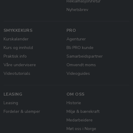
Reklamasjon/retur
Nyhetsbrev
SMYKKEKURS
PRO
Kurskalender
Agenturer
Kurs og innhold
Bli PRO kunde
Praktisk info
Samarbeidspartner
Våre undervisere
Omvendt moms
Videotutorials
Videoguides
LEASING
OM OSS
Leasing
Historie
Fordeler & ulemper
Miljø & bærekraft
Medarbeidere
Møt oss i Norge