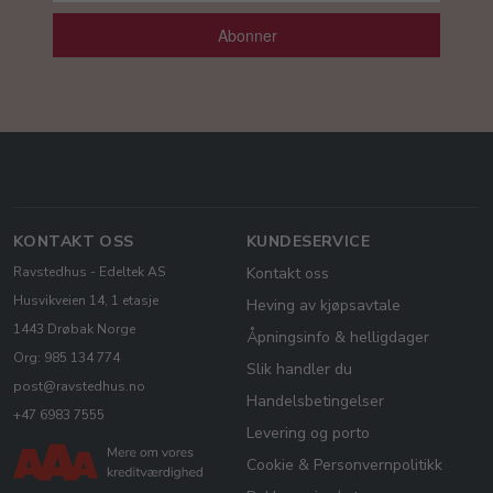
Abonner
KONTAKT OSS
KUNDESERVICE
Ravstedhus - Edeltek AS
Kontakt oss
Husvikveien 14, 1 etasje
Heving av kjøpsavtale
1443 Drøbak Norge
Åpningsinfo & helligdager
Org: 985 134 774
Slik handler du
post@ravstedhus.no
Handelsbetingelser
+47 6983 7555
Levering og porto
Cookie & Personvernpolitikk