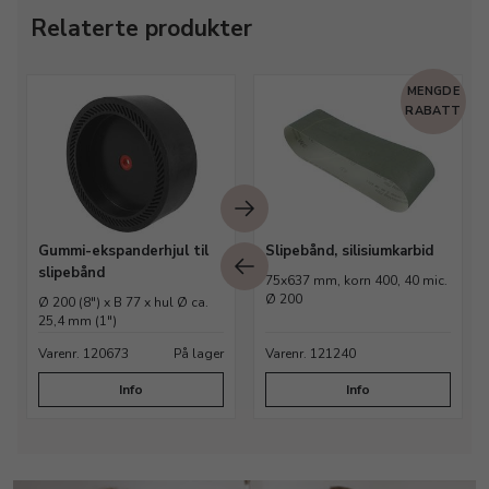
Relaterte produkter
E
MENGDE
T
RABATT
Gummi-ekspanderhjul til
Slipebånd, silisiumkarbid
slipebånd
75x637 mm, korn 400, 40 mic.
Ø 200
Ø 200 (8") x B 77 x hul Ø ca.
25,4 mm (1")
Varenr. 120673
På lager
Varenr. 121240
Info
Info