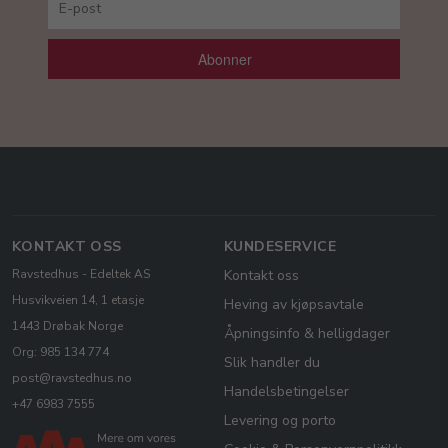
Abonner
KONTAKT OSS
KUNDESERVICE
Ravstedhus - Edeltek AS
Kontakt oss
Husvikveien 14, 1 etasje
Heving av kjøpsavtale
1443 Drøbak Norge
Åpningsinfo & helligdager
Org: 985 134 774
Slik handler du
post@ravstedhus.no
Handelsbetingelser
+47 6983 7555
Levering og porto