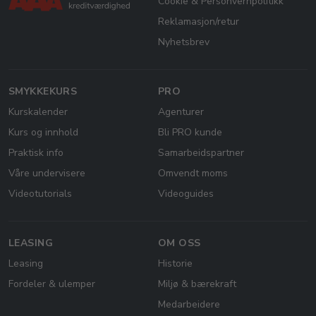
Cookie & Personvernpolitikk
Reklamasjon/retur
Nyhetsbrev
SMYKKEKURS
PRO
Kurskalender
Agenturer
Kurs og innhold
Bli PRO kunde
Praktisk info
Samarbeidspartner
Våre undervisere
Omvendt moms
Videotutorials
Videoguides
LEASING
OM OSS
Leasing
Historie
Fordeler & ulemper
Miljø & bærekraft
Medarbeidere