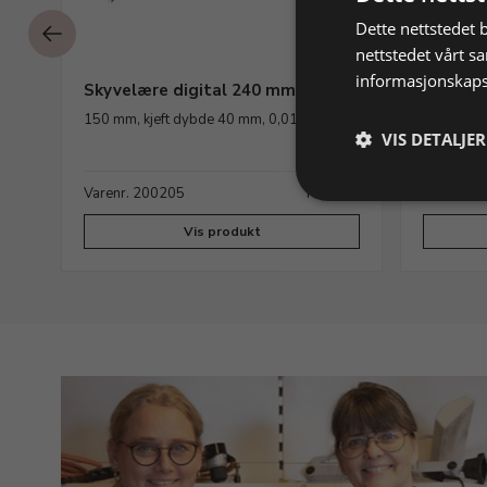
Dette nettstedet 
nettstedet vårt s
informasjonskaps
Skyvelære digital 240 mm
Sageset
150 mm, kjeft dybde 40 mm, 0,01 mm
sagblader
VIS DETALJER
ager
Varenr. 200205
På lager
Varenr. 
Vis produkt