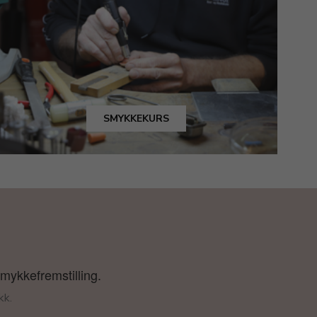
SMYKKEKURS
smykkefremstilling.
kk.