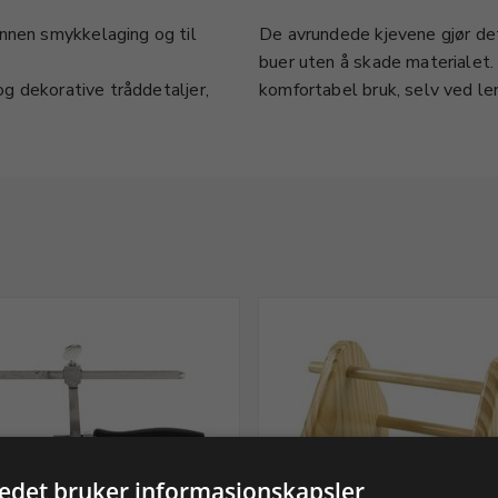
nnen smykkelaging og til
De avrundede kjevene gjør de
buer uten å skade materialet.
og dekorative tråddetaljer,
komfortabel bruk, selv ved len
tedet bruker informasjonskapsler