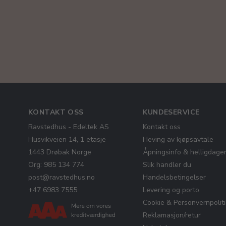
KONTAKT OSS
KUNDESERVICE
Ravstedhus - Edeltek AS
Kontakt oss
Husvikveien 14, 1 etasje
Heving av kjøpsavtale
1443 Drøbak Norge
Åpningsinfo & helligdage
Org: 985 134 774
Slik handler du
post@ravstedhus.no
Handelsbetingelser
+47 6983 7555
Levering og porto
Cookie & Personvernpolit
Reklamasjon/retur