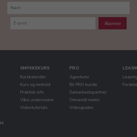
Abonner
SMYKKEKURS
PRO
LEASI
Kurskalender
Agenturer
Leasin
Kurs og innhold
Bli PRO kunde
Fordel
r
Praktisk info
Samarbeidspartner
Våre undervisere
Omvendt moms
Videotutorials
Videoguides
ikk