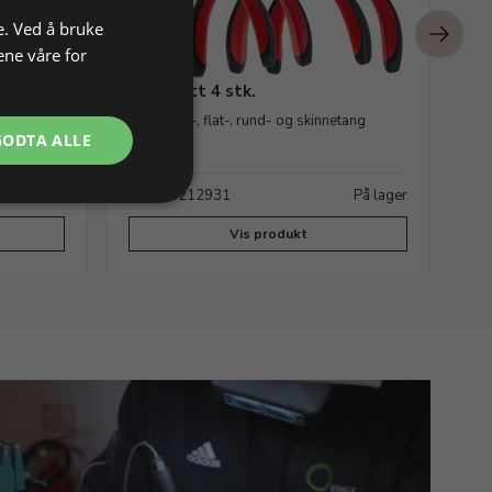
e. Ved å bruke
ene våre for
Tangsett 4 stk.
Si
inkl. avbit.-, flat-, rund- og skinnetang
115
GODTA ALLE
På lager
Varenr. 212931
På lager
Va
Vis produkt