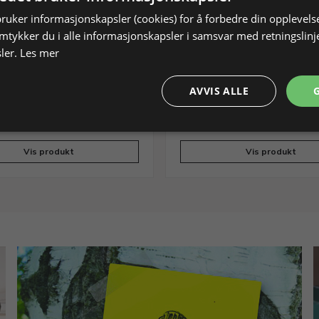
bruker informasjonskapsler (cookies) for å forbedre din opplevels
amtykker du i alle informasjonskapsler i samsvar med retningslinj
ler.
Les mer
t inkl. buesag 70 mm
Stativ til tenger i tre
 no. 3/0, sagbrett og tvinge
H 125 mm, L 185 mm
AVVIS ALLE
200348
På lager
Varenr. 212900
Vis produkt
Vis produkt