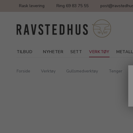
Rask levering
Ring 69 83 75 55
post@ravstedhus
TILBUD
NYHETER
SETT
VERKTØY
METAL
Forside
Verktøy
Gullsmedverktøy
Tenger