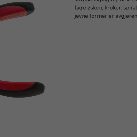
lage øsken, kroker, spira
jevne former er avgjøre