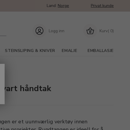
Land:
Norge
Privat kunde
Logg inn
Kurv( 0)
STEINSLIPING & KNIVER
EMALJE
EMBALLASJE
svart håndtak
gen er et uunnværlig verktøy innen
tive prosjekter. Rundtangen er ideell for å