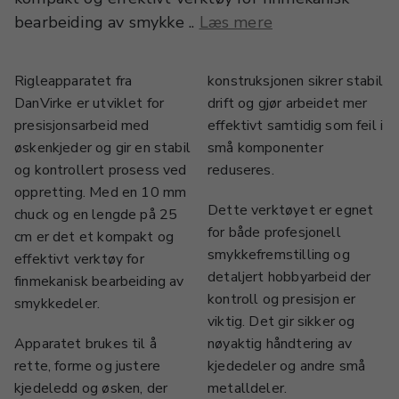
bearbeiding av smykke ..
Læs mere
Rigleapparatet fra
konstruksjonen sikrer stabil
DanVirke er utviklet for
drift og gjør arbeidet mer
presisjonsarbeid med
effektivt samtidig som feil i
øskenkjeder og gir en stabil
små komponenter
og kontrollert prosess ved
reduseres.
oppretting. Med en 10 mm
Dette verktøyet er egnet
chuck og en lengde på 25
for både profesjonell
cm er det et kompakt og
smykkefremstilling og
effektivt verktøy for
detaljert hobbyarbeid der
finmekanisk bearbeiding av
kontroll og presisjon er
smykkedeler.
viktig. Det gir sikker og
Apparatet brukes til å
nøyaktig håndtering av
rette, forme og justere
kjededeler og andre små
kjedeledd og øsken, der
metalldeler.