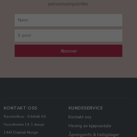
personvernpolitikk.
Abonner
KONTAKT OSS
KUNDESERVICE
Ravstedhus - Edeltek AS
Kontakt oss
Husvikveien 14, 1 etasje
Heving av kjøpsavtale
1443 Drøbak Norge
Åpningsinfo & helligdager