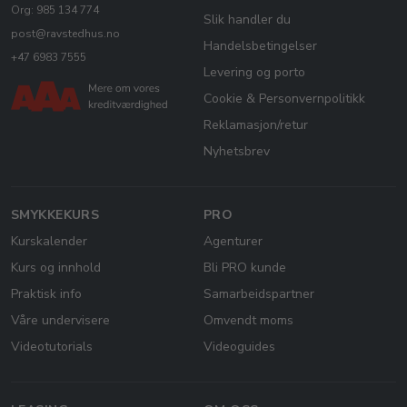
Org: 985 134 774
Slik handler du
post@ravstedhus.no
Handelsbetingelser
+47 6983 7555
Levering og porto
Cookie & Personvernpolitikk
Reklamasjon/retur
Nyhetsbrev
SMYKKEKURS
PRO
Kurskalender
Agenturer
Kurs og innhold
Bli PRO kunde
Praktisk info
Samarbeidspartner
Våre undervisere
Omvendt moms
Videotutorials
Videoguides