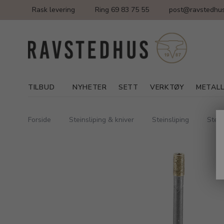
Rask levering
Ring 69 83 75 55
post@ravstedhus
TILBUD
NYHETER
SETT
VERKTØY
METAL
Forside
Steinsliping & kniver
Steinsliping
Stein