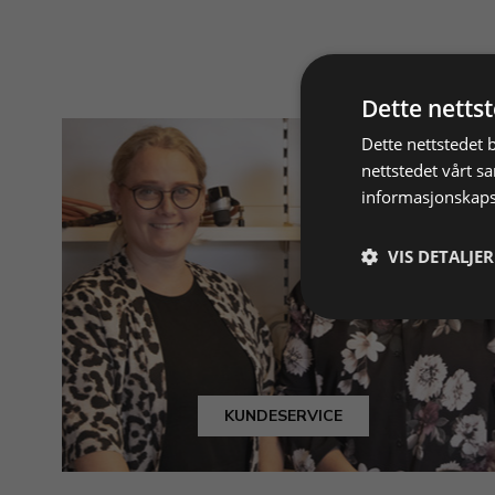
Dette netts
Dette nettstedet 
nettstedet vårt s
informasjonskaps
VIS DETALJER
KUNDESERVICE