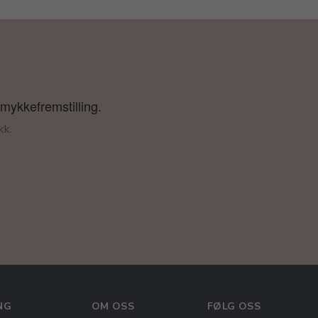
smykkefremstilling.
kk.
NG
OM OSS
FØLG OSS