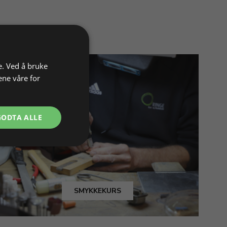
e. Ved å bruke
ene våre for
GODTA ALLE
SMYKKEKURS