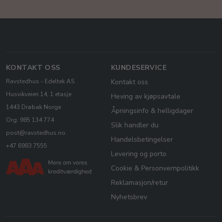
KONTAKT OSS
KUNDESERVICE
Ravstedhus - Edeltek AS
Kontakt oss
Husvikveien 14, 1 etasje
Heving av kjøpsavtale
1443 Drøbak Norge
Åpningsinfo & helligdager
Org: 985 134 774
Slik handler du
post@ravstedhus.no
Handelsbetingelser
+47 6983 7555
Levering og porto
Cookie & Personvernpolitikk
Reklamasjon/retur
Nyhetsbrev