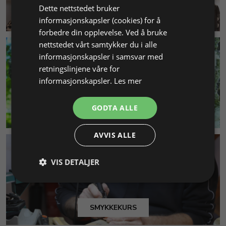
Dette nettstedet bruker
KUNDESERVICE
informasjonskapsler (cookies) for å
forbedre din opplevelse. Ved å bruke
nettstedet vårt samtykker du i alle
informasjonskapsler i samsvar med
retningslinjene våre for
informasjonskapsler.
Les mer
GODTA ALLE
MILJØ & BÆREKRAFT
AVVIS ALLE
VIS DETALJER
SMYKKEKURS