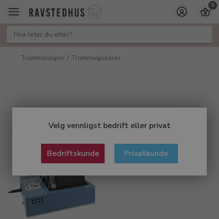
0
Trommelsliper / Trommelpolerer
Velg vennligst bedrift eller privat
Bedriftskunde
Privatkunde