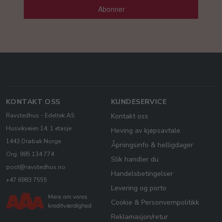
Abonner
KONTAKT OSS
KUNDESERVICE
Ravstedhus - Edeltek AS
Kontakt oss
Husvikveien 14, 1 etasje
Heving av kjøpsavtale
1443 Drøbak Norge
Åpningsinfo & helligdager
Org: 985 134 774
Slik handler du
post@ravstedhus.no
Handelsbetingelser
+47 6983 7555
Levering og porto
Cookie & Personvernpolitikk
Reklamasjon/retur