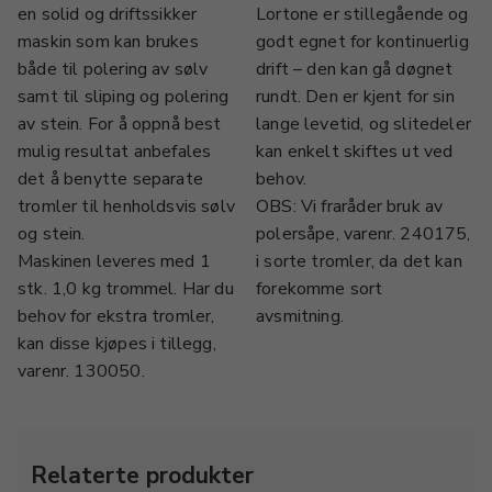
en solid og driftssikker
Lortone er stillegående og
maskin som kan brukes
godt egnet for kontinuerlig
både til polering av sølv
drift – den kan gå døgnet
samt til sliping og polering
rundt. Den er kjent for sin
av stein. For å oppnå best
lange levetid, og slitedeler
mulig resultat anbefales
kan enkelt skiftes ut ved
det å benytte separate
behov.
tromler til henholdsvis sølv
OBS: Vi fraråder bruk av
og stein.
polersåpe, varenr. 240175,
Maskinen leveres med 1
i sorte tromler, da det kan
stk. 1,0 kg trommel. Har du
forekomme sort
behov for ekstra tromler,
avsmitning.
kan disse kjøpes i tillegg,
varenr. 130050.
Relaterte produkter