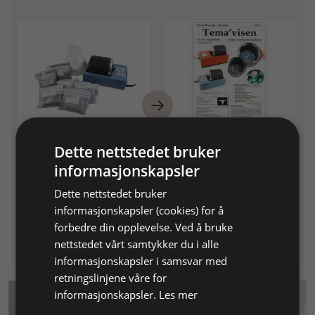
Sett med Lortone
Temavisen 2008 nr. 41
trommelesliper,
Dette nettstedet bruker
Tema: Tromlepolermaskinen
trommelpoler 1x1,0 kg
informasjonskapsler
Til slipning af stein i
Dette nettstedet bruker
trommelsliper
Varenr. 130008
Varenr. 709041
På lager
informasjonskapsler (cookies) for å
Info
Info
forbedre din opplevelse. Ved å bruke
nettstedet vårt samtykker du i alle
informasjonskapsler i samsvar med
retningslinjene våre for
informasjonskapsler.
Les mer