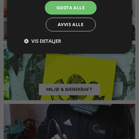
GODTA ALLE
AVVIS ALLE
KUNDESERVICE
VIS DETALJER
MILJØ & BÆREKRAFT