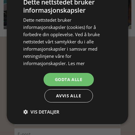
Dette nettstedet bruker
informasjonskapsler
SMYKKEKURS
Dette nettstedet bruker
informasjonskapsler (cookies) for å
forbedre din opplevelse. Ved å bruke
nettstedet vårt samtykker du i alle
informasjonskapsler i samsvar med
Få inspirasjon
retningslinjene våre for
informasjonskapsler.
Les mer
Abonner på nyhetsbrevet vårt og få
inspirasjon, gode tilbud og tips til din
GODTA ALLE
smykkefremstilling.
Ved å abonnere på vårt nyhetsbrev, godtar du vår
AVVIS ALLE
personvernpolitikk.
VIS DETALJER