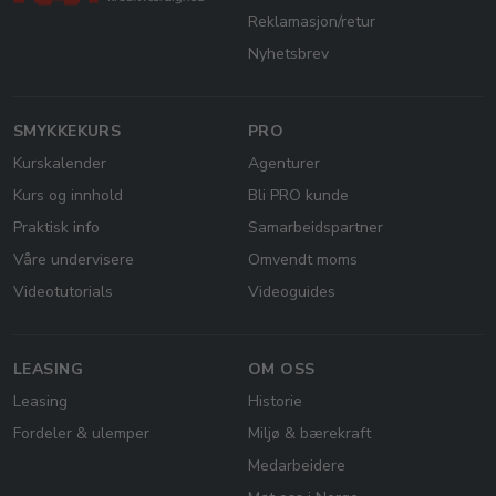
Reklamasjon/retur
Nyhetsbrev
SMYKKEKURS
PRO
Kurskalender
Agenturer
Kurs og innhold
Bli PRO kunde
Praktisk info
Samarbeidspartner
Våre undervisere
Omvendt moms
Videotutorials
Videoguides
LEASING
OM OSS
Leasing
Historie
Fordeler & ulemper
Miljø & bærekraft
Medarbeidere