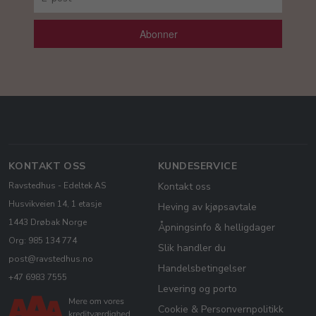
Abonner
KONTAKT OSS
KUNDESERVICE
Ravstedhus - Edeltek AS
Kontakt oss
Husvikveien 14, 1 etasje
Heving av kjøpsavtale
1443 Drøbak Norge
Åpningsinfo & helligdager
Org: 985 134 774
Slik handler du
post@ravstedhus.no
Handelsbetingelser
+47 6983 7555
Levering og porto
Cookie & Personvernpolitikk