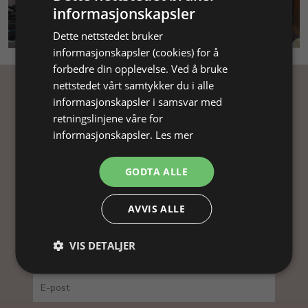
informasjonskapsler
SMYKKEKURS
Dette nettstedet bruker
informasjonskapsler (cookies) for å
forbedre din opplevelse. Ved å bruke
nettstedet vårt samtykker du i alle
informasjonskapsler i samsvar med
Få inspirasjon
retningslinjene våre for
informasjonskapsler.
Les mer
Abonner på nyhetsbrevet vårt og få
inspirasjon, gode tilbud og tips til din
GODTA ALLE
smykkefremstilling.
Ved å abonnere på vårt nyhetsbrev, godtar du vår
AVVIS ALLE
personvernpolitikk.
VIS DETALJER