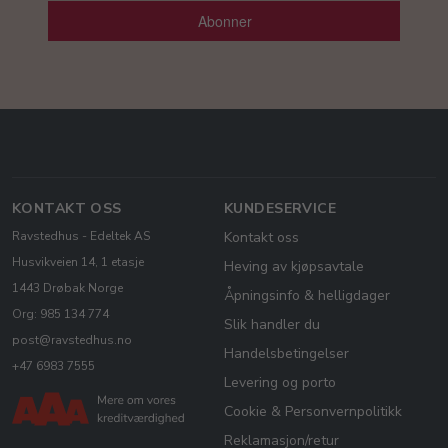
Abonner
KONTAKT OSS
KUNDESERVICE
Ravstedhus - Edeltek AS
Kontakt oss
Husvikveien 14, 1 etasje
Heving av kjøpsavtale
1443 Drøbak Norge
Åpningsinfo & helligdager
Org: 985 134 774
Slik handler du
post@ravstedhus.no
Handelsbetingelser
+47 6983 7555
Levering og porto
Cookie & Personvernpolitikk
Reklamasjon/retur