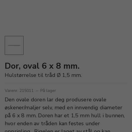
Dor, oval 6 x 8 mm.
Hulstørrelse til tråd Ø 1,5 mm.
Varenr. 215011
–
På lager
Den ovale doren lar deg produsere ovale
øskener/maljer selv, med en innvendig diameter
på 6 x 8 mm. Doren har et 1,5 mm hull i bunnen,
hvor enden av tråden kan festes under
opprigling. Rigelen er laget av stål og kan