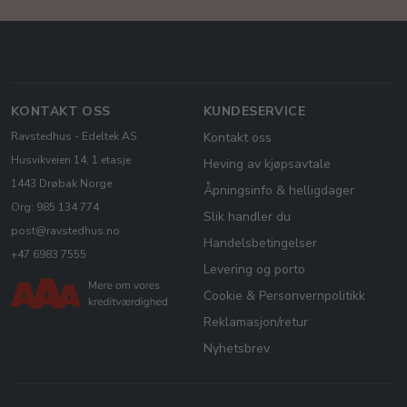
KONTAKT OSS
KUNDESERVICE
Ravstedhus - Edeltek AS
Kontakt oss
Husvikveien 14, 1 etasje
Heving av kjøpsavtale
1443 Drøbak Norge
Åpningsinfo & helligdager
Org: 985 134 774
Slik handler du
post@ravstedhus.no
Handelsbetingelser
+47 6983 7555
Levering og porto
Cookie & Personvernpolitikk
Reklamasjon/retur
Nyhetsbrev