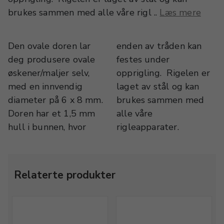
brukes sammen med alle våre rigl ..
Læs mere
Den ovale doren lar
enden av tråden kan
deg produsere ovale
festes under
øskener/maljer selv,
opprigling. Rigelen er
med en innvendig
laget av stål og kan
diameter på 6 x 8 mm.
brukes sammen med
Doren har et 1,5 mm
alle våre
hull i bunnen, hvor
rigleapparater.
Relaterte produkter