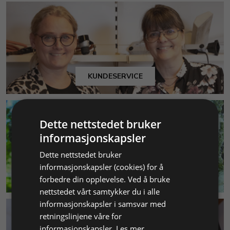
KUNDESERVICE
Dette nettstedet bruker
informasjonskapsler
Dette nettstedet bruker
informasjonskapsler (cookies) for å
MILJØ & BÆREKRAFT
forbedre din opplevelse. Ved å bruke
nettstedet vårt samtykker du i alle
informasjonskapsler i samsvar med
retningslinjene våre for
informasjonskapsler.
Les mer