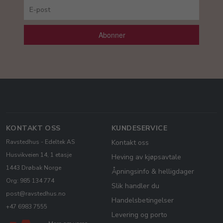
Abonner
KONTAKT OSS
KUNDESERVICE
Ravstedhus - Edeltek AS
Kontakt oss
Husvikveien 14, 1 etasje
Heving av kjøpsavtale
1443 Drøbak Norge
Åpningsinfo & helligdager
Org: 985 134 774
Slik handler du
post@ravstedhus.no
Handelsbetingelser
+47 6983 7555
Levering og porto