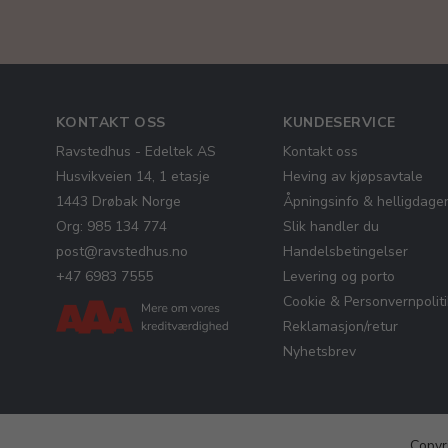
KONTAKT OSS
KUNDESERVICE
Ravstedhus - Edeltek AS
Kontakt oss
Husvikveien 14, 1 etasje
Heving av kjøpsavtale
1443 Drøbak Norge
Åpningsinfo & helligdage
Org: 985 134 774
Slik handler du
post@ravstedhus.no
Handelsbetingelser
+47 6983 7555
Levering og porto
Cookie & Personvernpolit
Reklamasjon/retur
Nyhetsbrev
Copyr