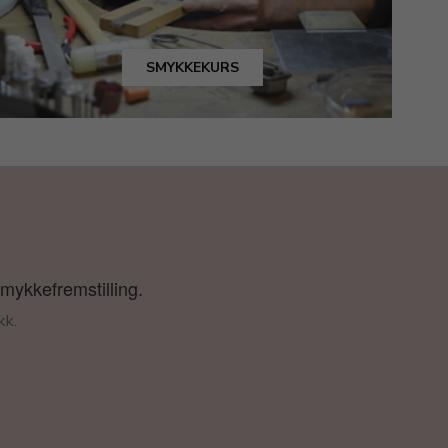
SMYKKEKURS
smykkefremstilling.
kk.