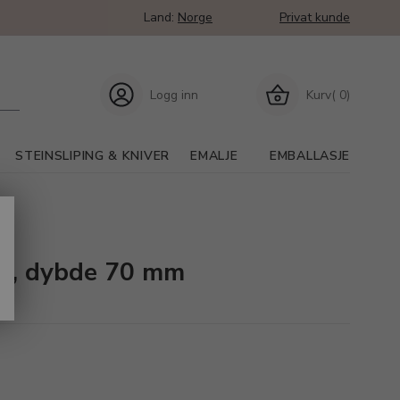
Land:
Norge
Privat kunde
Logg inn
Kurv( 0)
STEINSLIPING & KNIVER
EMALJE
EMBALLASJE
kt, dybde 70 mm