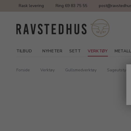
Rask levering
Ring 69 83 75 55
post@ravstedhus
TILBUD
NYHETER
SETT
VERKTØY
METAL
Forside
Verktøy
Gullsmedverktøy
Sageutstyr