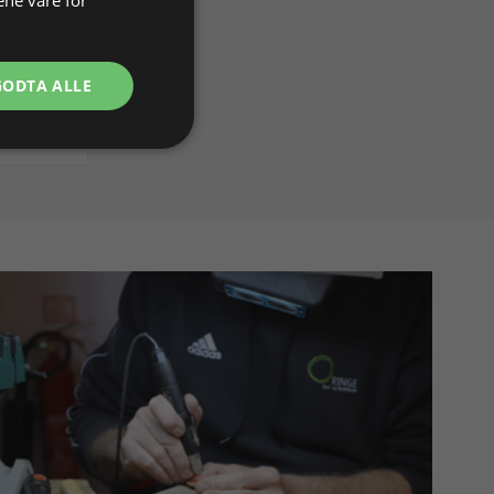
GODTA ALLE
På lager