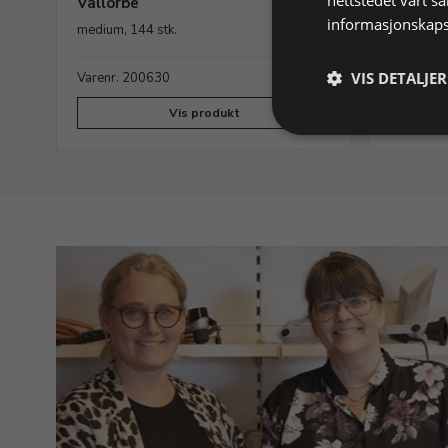
Vallorbe
Vallorb
informasjonskaps
medium, 144 stk.
medium, 1
VIS DETALJER
Varenr. 200630
På lager
Varenr. 
Vis produkt