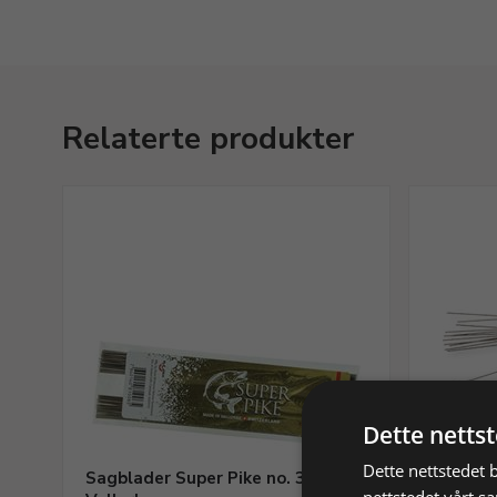
Relaterte produkter
Dette netts
Dette nettstedet 
Sagblader Super Pike no. 3/0
Sagblad
nettstedet vårt s