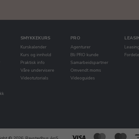
SMYKKEKURS
PRO
LEASI
Kurskalender
Agenturer
Leasin
Kurs og innhold
Bli PRO kunde
Fordel
r
Praktisk info
Samarbeidspartner
Våre undervisere
Omvendt moms
Videotutorials
Videoguides
ikk
ight © 2026, Ravstedhus ApS