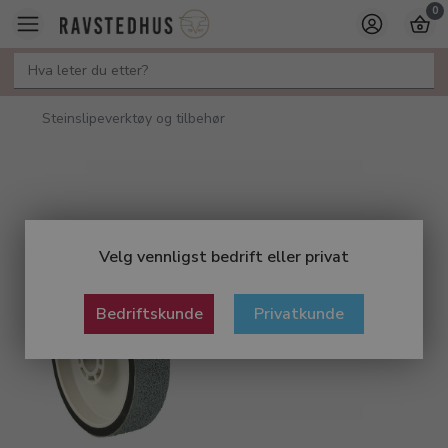
0
Steinslipeverktøy og tilbehør
Velg vennligst bedrift eller privat
Bedriftskunde
Privatkunde