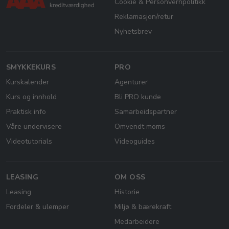
Cookie & Personvernpolitikk
Reklamasjon/retur
Nyhetsbrev
SMYKKEKURS
PRO
Kurskalender
Agenturer
Kurs og innhold
Bli PRO kunde
Praktisk info
Samarbeidspartner
Våre undervisere
Omvendt moms
Videotutorials
Videoguides
LEASING
OM OSS
Leasing
Historie
Fordeler & ulemper
Miljø & bærekraft
Medarbeidere