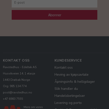
Abonner
KONTAKT OSS
KUNDESERVICE
Ravstedhus - Edeltek AS
Kontakt oss
Husvikveien 14, 1 etasje
Heving av kjøpsavtale
1443 Drøbak Norge
Åpningsinfo & helligdager
Org: 985 134 774
Slik handler du
post@ravstedhus.no
Handelsbetingelser
+47 6983 7555
Levering og porto