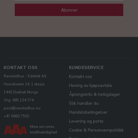
Abonner
KONTAKT OSS
KUNDESERVICE
Ravstedhus - Edeltek AS
Kontakt oss
Husvikveien 14, 1 etasje
Heving av kjøpsavtale
1443 Drøbak Norge
Åpningsinfo & helligdager
Org: 985 134 774
Slik handler du
post@ravstedhus.no
Handelsbetingelser
+47 6983 7555
Levering og porto
Cookie & Personvernpolitikk