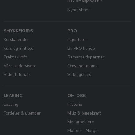
Reklamasjon/retur
Nyhetsbrev
SMYKKEKURS
PRO
Kurskalender
Agenturer
Kurs og innhold
Bli PRO kunde
Praktisk info
Samarbeidspartner
Våre undervisere
Omvendt moms
Videotutorials
Videoguides
LEASING
OM OSS
Leasing
Historie
Fordeler & ulemper
Miljø & bærekraft
Medarbeidere
Møt oss i Norge