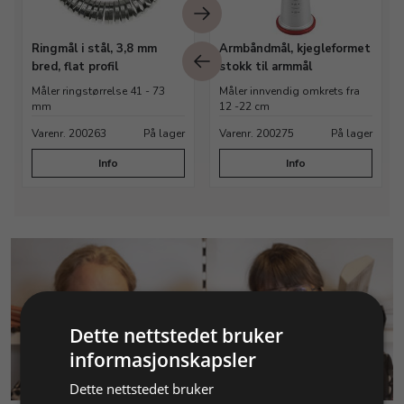
Ringmål i stål, 3,8 mm
Armbåndmål, kjegleformet
bred, flat profil
stokk til armmål
Måler ringstørrelse 41 - 73
Måler innvendig omkrets fra
mm
12 -22 cm
Varenr. 200263
På lager
Varenr. 200275
På lager
Info
Info
Dette nettstedet bruker
informasjonskapsler
KUNDESERVICE
Dette nettstedet bruker