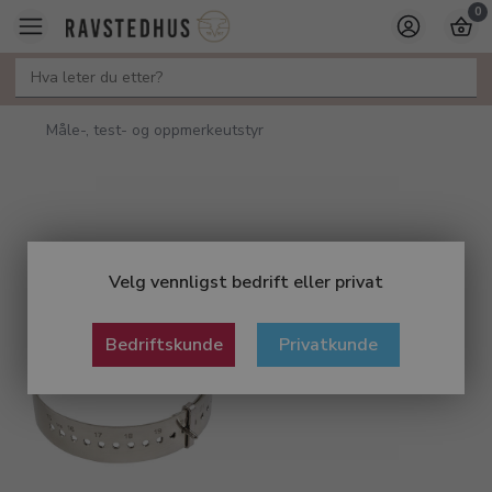
0
Måle-, test- og oppmerkeutstyr
Velg vennligst bedrift eller privat
Bedriftskunde
Privatkunde