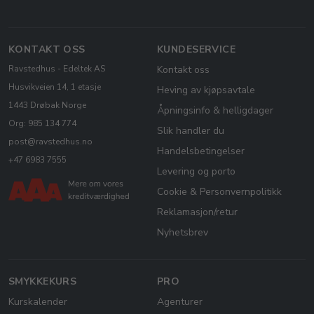
KONTAKT OSS
KUNDESERVICE
Ravstedhus - Edeltek AS
Kontakt oss
Husvikveien 14, 1 etasje
Heving av kjøpsavtale
1443 Drøbak Norge
Åpningsinfo & helligdager
Org: 985 134 774
Slik handler du
post@ravstedhus.no
Handelsbetingelser
+47 6983 7555
Levering og porto
Cookie & Personvernpolitikk
Reklamasjon/retur
Nyhetsbrev
SMYKKEKURS
PRO
Kurskalender
Agenturer